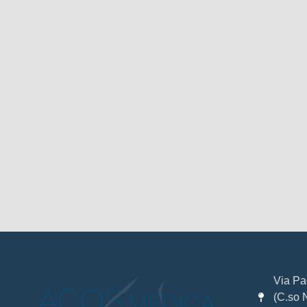
Via Pa
(C.so 