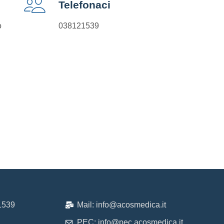
Telefonaci
o
038121539
1539
Mail: info@acosmedica.it
PEC: info@pec.acosmedica.it