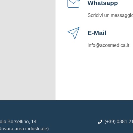
Whatsapp
Scricivi un messaggi
E-Mail
info@acosmedica.it
olo Borsellino, 14
(+39) 0381 2
Novara area industriale)